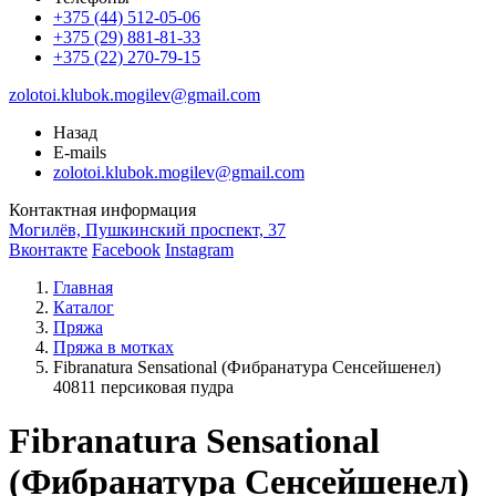
+375 (44) 512-05-06
+375 (29) 881-81-33
+375 (22) 270-79-15
zolotoi.klubok.mogilev@gmail.com
Назад
E-mails
zolotoi.klubok.mogilev@gmail.com
Контактная информация
Могилёв, Пушкинский проспект, 37
Вконтакте
Facebook
Instagram
Главная
Каталог
Пряжа
Пряжа в мотках
Fibranatura Sensational (Фибранатура Сенсейшенел)
40811 персиковая пудра
Fibranatura Sensational
(Фибранатура Сенсейшенел)