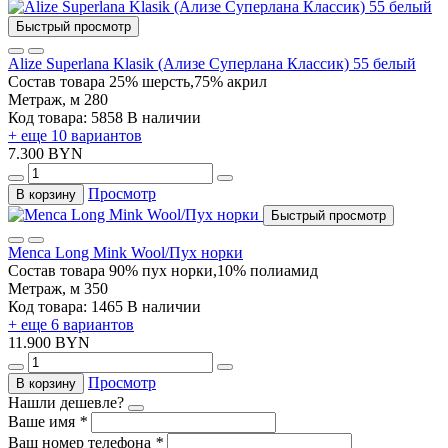
Быстрый просмотр
Alize Superlana Klasik (Ализе Суперлана Классик) 55 белый
Состав товара
25% шерсть,75% акрил
Метраж, м
280
Код товара: 5858
В наличии
+ еще 10 вариантов
7.300 BYN
Просмотр
В корзину
Быстрый просмотр
Menca Long Mink Wool/Пух норки
Состав товара
90% пух норки,10% полиамид
Метраж, м
350
Код товара: 1465
В наличии
+ еще 6 вариантов
11.900 BYN
Просмотр
В корзину
Нашли дешевле?
Ваше имя
*
Ваш номер телефона
*