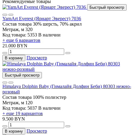
Рекомендуемые товары
Быстрый просмотр
YarnArt Everest (Ярнарт Эверест) 7036
Состав товара
30% шерсть, 70% акрил
Метраж, м
320
Код товара: 5353
В наличии
+ еще 6 вариантов
21.000 BYN
Просмотр
В корзину
Быстрый просмотр
Himalaya Dolphin Baby (Гималайя Долфин Беби) 80303 нежно-
розовый
Состав товара
100% полиэстер
Метраж, м
120
Код товара: 5037
В наличии
+ еще 19 вариантов
9.500 BYN
Просмотр
В корзину