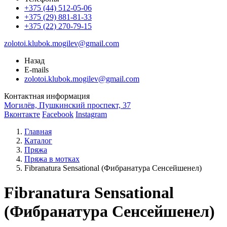
+375 (44) 512-05-06
+375 (29) 881-81-33
+375 (22) 270-79-15
zolotoi.klubok.mogilev@gmail.com
Назад
E-mails
zolotoi.klubok.mogilev@gmail.com
Контактная информация
Могилёв, Пушкинский проспект, 37
Вконтакте
Facebook
Instagram
Главная
Каталог
Пряжа
Пряжа в мотках
Fibranatura Sensational (Фибранатура Сенсейшенел)
Fibranatura Sensational
(Фибранатура Сенсейшенел)