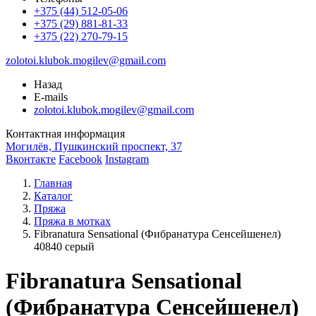
+375 (44) 512-05-06
+375 (29) 881-81-33
+375 (22) 270-79-15
zolotoi.klubok.mogilev@gmail.com
Назад
E-mails
zolotoi.klubok.mogilev@gmail.com
Контактная информация
Могилёв, Пушкинский проспект, 37
Вконтакте
Facebook
Instagram
Главная
Каталог
Пряжа
Пряжа в мотках
Fibranatura Sensational (Фибранатура Сенсейшенел)
40840 серый
Fibranatura Sensational
(Фибранатура Сенсейшенел)