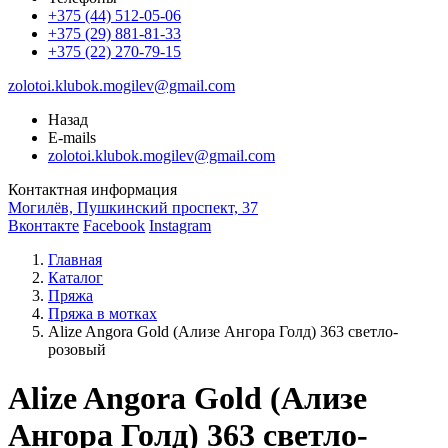
+375 (44) 512-05-06
+375 (29) 881-81-33
+375 (22) 270-79-15
zolotoi.klubok.mogilev@gmail.com
Назад
E-mails
zolotoi.klubok.mogilev@gmail.com
Контактная информация
Могилёв, Пушкинский проспект, 37
Вконтакте
Facebook
Instagram
Главная
Каталог
Пряжа
Пряжа в мотках
Alize Angora Gold (Ализе Ангора Голд) 363 светло-
розовый
Alize Angora Gold (Ализе
Ангора Голд) 363 светло-