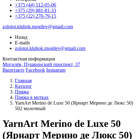
+375 (44) 512-05-06
+375 (29) 881-81-33
+375 (22) 270-79-15
zolotoi.klubok.mogilev@gmail.com
Назад
E-mails
zolotoi.klubok.mogilev@gmail.com
Контактная информация
Могилёв, Пушкинский проспект, 37
Вконтакте
Facebook
Instagram
Главная
Каталог
Пряжа
Пряжа в мотках
YarnArt Merino de Luxe 50 (Ярнарт Мерино де Люкс 50)
502 молочный
YarnArt Merino de Luxe 50
(Ярнарт Мерино де Люкс 50)