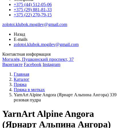
+375 (44) 512-05-06
+375 (29) 881-81-33
+375 (22) 270-79-15
zolotoi.klubok.mogilev@gmail.com
Назад
E-mails
zolotoi.klubok.mogilev@gmail.com
Контактная информация
Могилёв, Пушкинский проспект, 37
Вконтакте
Facebook
Instagram
Главная
Каталог
Пряжа
Пряжа в мотках
YarnArt Alpine Angora (Ярнарт Альпина Ангора) 339
розовая пудра
YarnArt Alpine Angora
(Ярнарт Альпина Ангора)