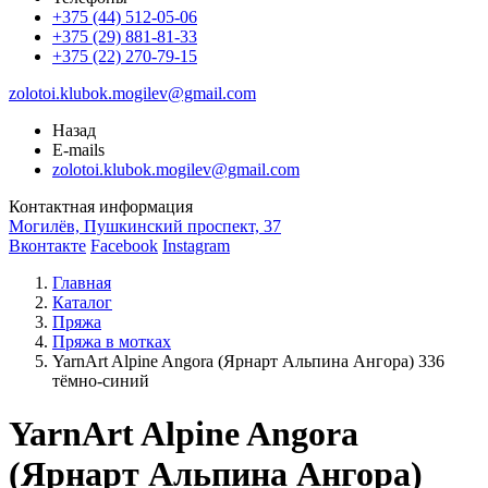
+375 (44) 512-05-06
+375 (29) 881-81-33
+375 (22) 270-79-15
zolotoi.klubok.mogilev@gmail.com
Назад
E-mails
zolotoi.klubok.mogilev@gmail.com
Контактная информация
Могилёв, Пушкинский проспект, 37
Вконтакте
Facebook
Instagram
Главная
Каталог
Пряжа
Пряжа в мотках
YarnArt Alpine Angora (Ярнарт Альпина Ангора) 336
тёмно-синий
YarnArt Alpine Angora
(Ярнарт Альпина Ангора)