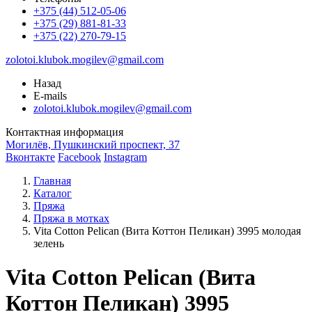
+375 (44) 512-05-06
+375 (29) 881-81-33
+375 (22) 270-79-15
zolotoi.klubok.mogilev@gmail.com
Назад
E-mails
zolotoi.klubok.mogilev@gmail.com
Контактная информация
Могилёв, Пушкинский проспект, 37
Вконтакте
Facebook
Instagram
Главная
Каталог
Пряжа
Пряжа в мотках
Vita Cotton Pelican (Вита Коттон Пеликан) 3995 молодая
зелень
Vita Cotton Pelican (Вита
Коттон Пеликан) 3995