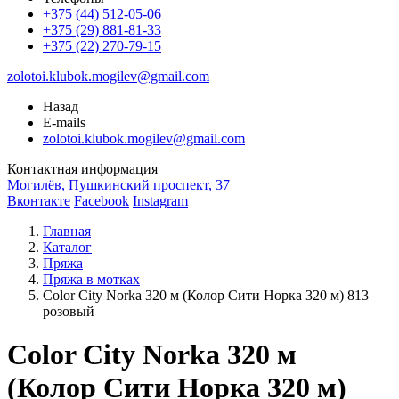
+375 (44) 512-05-06
+375 (29) 881-81-33
+375 (22) 270-79-15
zolotoi.klubok.mogilev@gmail.com
Назад
E-mails
zolotoi.klubok.mogilev@gmail.com
Контактная информация
Могилёв, Пушкинский проспект, 37
Вконтакте
Facebook
Instagram
Главная
Каталог
Пряжа
Пряжа в мотках
Color City Norka 320 м (Колор Сити Норка 320 м) 813
розовый
Color City Norka 320 м
(Колор Сити Норка 320 м)