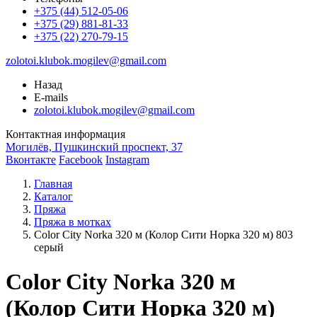
+375 (44) 512-05-06
+375 (29) 881-81-33
+375 (22) 270-79-15
zolotoi.klubok.mogilev@gmail.com
Назад
E-mails
zolotoi.klubok.mogilev@gmail.com
Контактная информация
Могилёв, Пушкинский проспект, 37
Вконтакте
Facebook
Instagram
Главная
Каталог
Пряжа
Пряжа в мотках
Color City Norka 320 м (Колор Сити Норка 320 м) 803
серый
Color City Norka 320 м
(Колор Сити Норка 320 м)