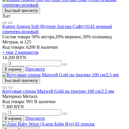
Быстрый просмотр
Хит
Kutnor Angora Soft (Кутнор Ангора Софт) 0145 нежный
сиренево-розовый
Состав товара
50% ангора,20% меринос,30% полиамид
Метраж, м
125
Код товара: 6200
В наличии
+ еще 2 вариантов
14.200 BYN
Просмотр
В корзину
Быстрый просмотр
Круговые спицы Maxwell Gold на тросике 100 см/2.5 мм
Материал
Металл
Код товара: 991
В наличии
7.300 BYN
Просмотр
В корзину