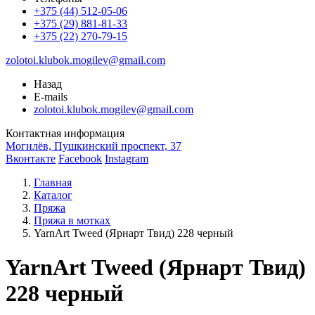
+375 (44) 512-05-06
+375 (29) 881-81-33
+375 (22) 270-79-15
zolotoi.klubok.mogilev@gmail.com
Назад
E-mails
zolotoi.klubok.mogilev@gmail.com
Контактная информация
Могилёв, Пушкинский проспект, 37
Вконтакте
Facebook
Instagram
Главная
Каталог
Пряжа
Пряжа в мотках
YarnArt Tweed (Ярнарт Твид) 228 черный
YarnArt Tweed (Ярнарт Твид)
228 черный