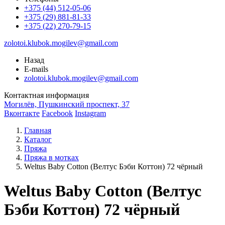
+375 (44) 512-05-06
+375 (29) 881-81-33
+375 (22) 270-79-15
zolotoi.klubok.mogilev@gmail.com
Назад
E-mails
zolotoi.klubok.mogilev@gmail.com
Контактная информация
Могилёв, Пушкинский проспект, 37
Вконтакте
Facebook
Instagram
Главная
Каталог
Пряжа
Пряжа в мотках
Weltus Baby Cotton (Велтус Бэби Коттон) 72 чёрный
Weltus Baby Cotton (Велтус
Бэби Коттон) 72 чёрный