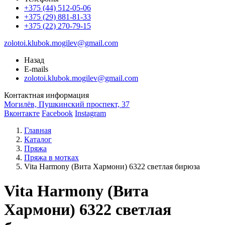
+375 (44) 512-05-06
+375 (29) 881-81-33
+375 (22) 270-79-15
zolotoi.klubok.mogilev@gmail.com
Назад
E-mails
zolotoi.klubok.mogilev@gmail.com
Контактная информация
Могилёв, Пушкинский проспект, 37
Вконтакте
Facebook
Instagram
Главная
Каталог
Пряжа
Пряжа в мотках
Vita Harmony (Вита Хармони) 6322 светлая бирюза
Vita Harmony (Вита
Хармони) 6322 светлая