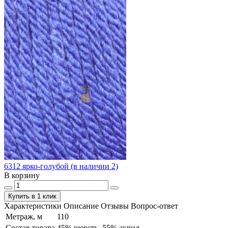
6312 ярко-голубой (в наличии 2)
В корзину
Купить в 1 клик
Характеристики
Описание
Отзывы
Вопрос-ответ
Метраж, м
110
Состав товара
45% шерсть, 55% акрил