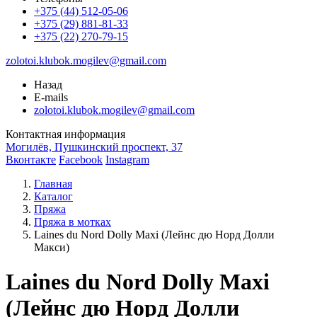
+375 (44) 512-05-06
+375 (29) 881-81-33
+375 (22) 270-79-15
zolotoi.klubok.mogilev@gmail.com
Назад
E-mails
zolotoi.klubok.mogilev@gmail.com
Контактная информация
Могилёв, Пушкинский проспект, 37
Вконтакте
Facebook
Instagram
Главная
Каталог
Пряжа
Пряжа в мотках
Laines du Nord Dolly Maxi (Лейнс дю Норд Долли
Макси)
Laines du Nord Dolly Maxi
(Лейнс дю Норд Долли